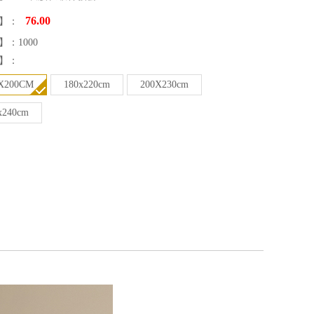
76.00
】：
】：
1000
】：
X200CM
180x220cm
200X230cm
x240cm