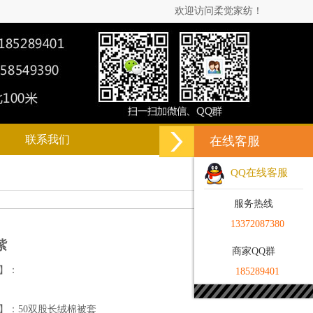
欢迎访问柔觉家纺！
联系我们
在线客服
QQ在线客服
服务热线
13372087380
紫
商家QQ群
】：
185289401
】：50双股长绒棉被套