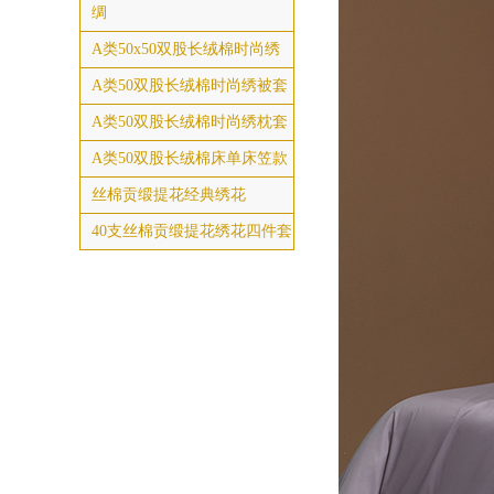
绸
A类50x50双股长绒棉时尚绣
A类50双股长绒棉时尚绣被套
A类50双股长绒棉时尚绣枕套
A类50双股长绒棉床单床笠款
丝棉贡缎提花经典绣花
40支丝棉贡缎提花绣花四件套