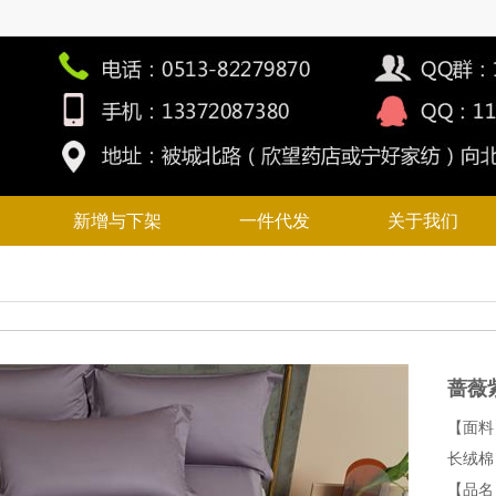
新增与下架
一件代发
关于我们
蔷薇
【面料
长绒棉
【品名