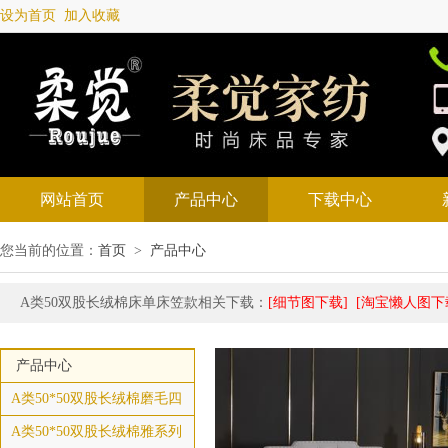
设为首页
加入收藏
网站首页
产品中心
下载中心
您当前的位置：
首页
>
产品中心
A类50双股长绒棉床单床笠款相关下载：
[细节图下载]
[淘宝懒人图下
产品中心
A类50*50双股长绒棉磨毛四
A类50*50双股长绒棉雅系列